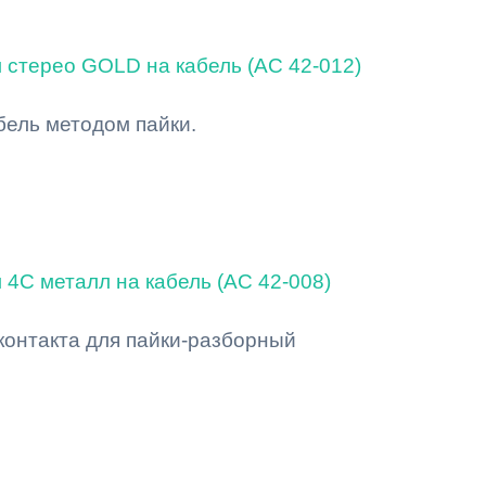
м cтерео GOLD на кабель (AC 42-012)
бель методом пайки.
 4С металл на кабель (AC 42-008)
4 контакта для пайки-разборный