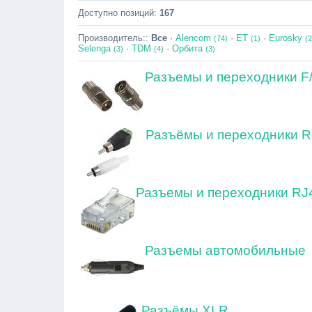
Доступно позиций
:
167
Производитель::
Все
·
Alencom
·
ET
·
Eurosky
(74)
(1)
(2
Selenga
·
TDM
·
Орбита
(3)
(4)
(3)
Разъемы и переходники F
Разъёмы и переходники 
Разъемы и переходники RJ
Разъемы автомобильные
Разъёмы XLR