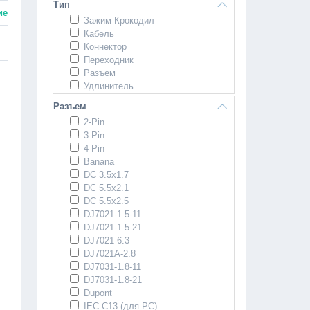
Тип
ие
Зажим Крокодил
Кабель
·
Коннектор
Переходник
Разъем
Удлинитель
Разъем
2-Pin
3-Pin
4-Pin
Banana
DC 3.5x1.7
DC 5.5x2.1
DC 5.5x2.5
DJ7021-1.5-11
DJ7021-1.5-21
DJ7021-6.3
DJ7021A-2.8
DJ7031-1.8-11
DJ7031-1.8-21
Dupont
IEC C13 (для PC)