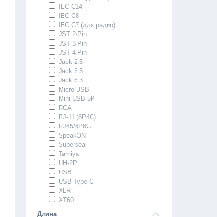
IEC C14
IEC C8
IEC С7 (для радио)
JST 2-Pin
JST 3-Pin
JST 4-Pin
Jack 2.5
Jack 3.5
Jack 6.3
Micro USB
Mini USB 5P
RCA
RJ-11 (6P4C)
RJ45/8P8C
SpeakON
Superseal
Tamiya
UH-2P
USB
USB Type-C
XLR
XT60
Длина