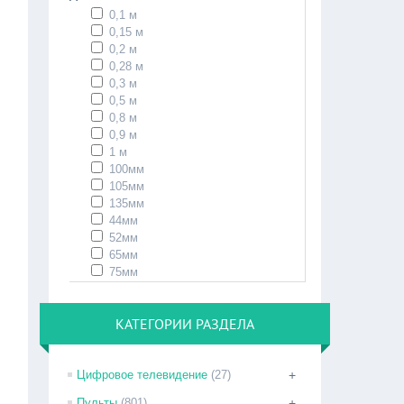
0,1 м
0,15 м
0,2 м
0,28 м
0,3 м
0,5 м
0,8 м
0,9 м
1 м
100мм
105мм
135мм
44мм
52мм
65мм
75мм
КАТЕГОРИИ РАЗДЕЛА
Цифровое телевидение
(27)
+
Пульты
(801)
+