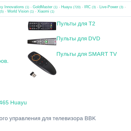
xy Innovations
·
GoldMaster
·
Huayu
·
IRC
·
Live-Power
·
(1)
(1)
(720)
(3)
(3)
·
World Vision
·
Xiaomi
(5)
(1)
(1)
Пульты для Т2
Пульты для DVD
Пульты для SMART TV
ов.
465 Huayu
ого управления для телевизора BBK