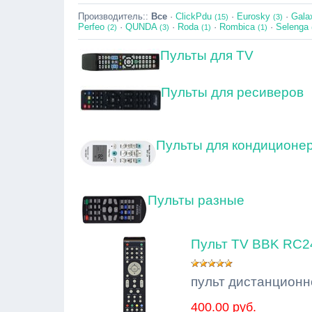
Производитель::
Все
·
ClickPdu
·
Eurosky
·
Gala
(15)
(3)
Perfeo
·
QUNDA
·
Roda
·
Rombica
·
Selenga
(2)
(3)
(1)
(1)
Пульты для TV
Пульты для ресиверов
Пульты для кондиционер
Пульты разные
Пульт TV BBK RC2
пульт дистанционн
400.00 руб.