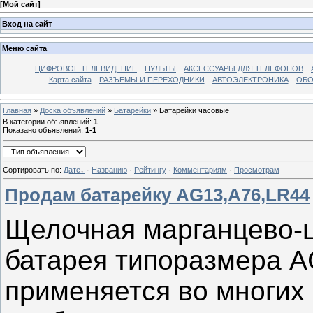
[
Мой сайт
]
Вход на сайт
Меню сайта
ЦИФРОВОЕ ТЕЛЕВИДЕНИЕ
ПУЛЬТЫ
АКСЕССУАРЫ ДЛЯ ТЕЛЕФОНОВ
Карта сайта
РАЗЪЕМЫ И ПЕРЕХОДНИКИ
АВТОЭЛЕКТРОНИКА
ОБО
Главная
»
Доска объявлений
»
Батарейки
»
Батарейки часовые
В категории объявлений
:
1
Показано объявлений
:
1-1
Сортировать по
:
Дате
·
Названию
·
Рейтингу
·
Комментариям
·
Просмотрам
Продам батарейку AG13,A76,LR44
Щелочная марганцево-ц
батарея типоразмера AG
применяется во многих