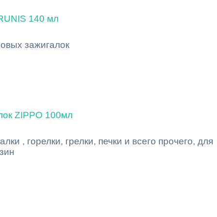
 RUNIS 140 мл
зовых зажигалок
лок ZIPPO 100мл
лки , горелки, грелки, печки и всего прочего, для
нзин