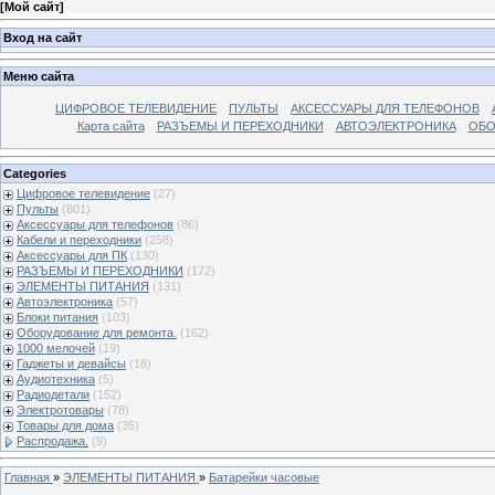
[
Мой сайт
]
Вход на сайт
Меню сайта
ЦИФРОВОЕ ТЕЛЕВИДЕНИЕ
ПУЛЬТЫ
АКСЕССУАРЫ ДЛЯ ТЕЛЕФОНОВ
Карта сайта
РАЗЪЕМЫ И ПЕРЕХОДНИКИ
АВТОЭЛЕКТРОНИКА
ОБО
Categories
Цифровое телевидение
(27)
Пульты
(801)
Аксессуары для телефонов
(86)
Кабели и переходники
(258)
Аксессуары для ПК
(130)
РАЗЪЕМЫ И ПЕРЕХОДНИКИ
(172)
ЭЛЕМЕНТЫ ПИТАНИЯ
(131)
Автоэлектроника
(57)
Блоки питания
(103)
Оборудование для ремонта.
(162)
1000 мелочей
(19)
Гаджеты и девайсы
(18)
Аудиотехника
(5)
Радиодетали
(152)
Электротовары
(78)
Товары для дома
(35)
Распродажа.
(9)
Главная
»
ЭЛЕМЕНТЫ ПИТАНИЯ
»
Батарейки часовые