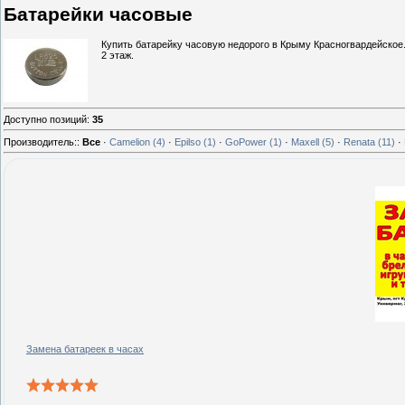
Батарейки часовые
Купить батарейку часовую недорого в Крыму Красногвардейское
2 этаж.
Доступно позиций
:
35
Производитель::
Все
·
Camelion
(4)
·
Epilso
(1)
·
GoPower
(1)
·
Maxell
(5)
·
Renata
(11)
·
Замена батареек в часах