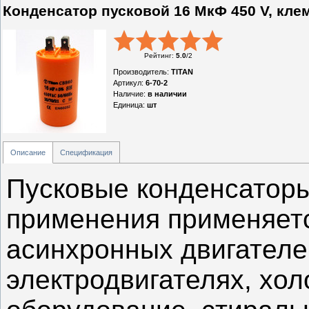
Конденсатор пусковой 16 МкФ 450 V, кле
Рейтинг
:
5.0
/
2
Производитель
:
TITAN
Артикул
:
6-70-2
Наличие
:
в наличии
Единица
:
шт
Описание
Спецификация
Пусковые конденсатор
применения применяет
асинхронных двигателей
электродвигателях, хо