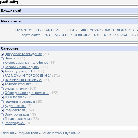
[
Мой сайт
]
Вход на сайт
Меню сайта
ЦИФРОВОЕ ТЕЛЕВИДЕНИЕ
ПУЛЬТЫ
АКСЕССУАРЫ ДЛЯ ТЕЛЕФОНОВ
Карта сайта
РАЗЪЕМЫ И ПЕРЕХОДНИКИ
АВТОЭЛЕКТРОНИКА
ОБО
Categories
Цифровое телевидение
(27)
Пульты
(801)
Аксессуары для телефонов
(86)
Кабели и переходники
(258)
Аксессуары для ПК
(130)
РАЗЪЕМЫ И ПЕРЕХОДНИКИ
(171)
ЭЛЕМЕНТЫ ПИТАНИЯ
(131)
Автоэлектроника
(57)
Блоки питания
(103)
Оборудование для ремонта.
(162)
1000 мелочей
(19)
Гаджеты и девайсы
(18)
Аудиотехника
(5)
Радиодетали
(152)
Электротовары
(78)
Товары для дома
(35)
Распродажа.
(9)
Главная
»
Радиодетали
»
Конденсаторы пусковые