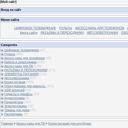
[
Мой сайт
]
Вход на сайт
Меню сайта
ЦИФРОВОЕ ТЕЛЕВИДЕНИЕ
ПУЛЬТЫ
АКСЕССУАРЫ ДЛЯ ТЕЛЕФОНОВ
Карта сайта
РАЗЪЕМЫ И ПЕРЕХОДНИКИ
АВТОЭЛЕКТРОНИКА
ОБО
Categories
Цифровое телевидение
(27)
Пульты
(801)
Аксессуары для телефонов
(86)
Кабели и переходники
(258)
Аксессуары для ПК
(130)
РАЗЪЕМЫ И ПЕРЕХОДНИКИ
(172)
ЭЛЕМЕНТЫ ПИТАНИЯ
(131)
Автоэлектроника
(57)
Блоки питания
(103)
Оборудование для ремонта.
(162)
1000 мелочей
(19)
Гаджеты и девайсы
(18)
Аудиотехника
(5)
Радиодетали
(152)
Электротовары
(78)
Товары для дома
(35)
Распродажа.
(9)
Главная
»
Аксессуары для ПК
»
Блоки питания для ноутбуков