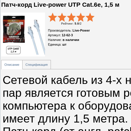
Патч-корд Live-power UTP Cat.6e, 1,5 м
Рейтинг
:
5.0
/
2
Производитель
:
Live-Power
Артикул
:
12-62-3
Наличие
:
в наличии
Единица
:
шт
Описание
Спецификация
Сетевой кабель из 4-х
пар является готовым 
компьютера к оборудов
имеет длину 1,5 метра