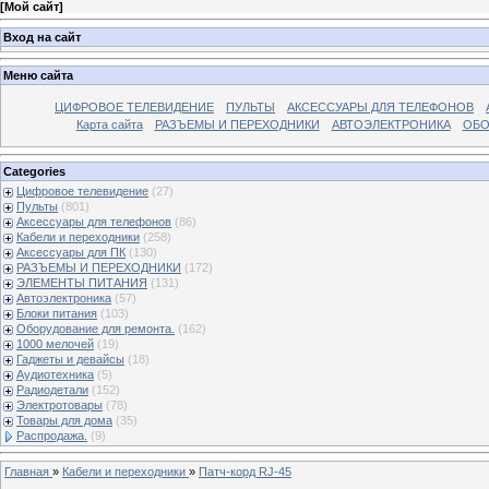
[
Мой сайт
]
Вход на сайт
Меню сайта
ЦИФРОВОЕ ТЕЛЕВИДЕНИЕ
ПУЛЬТЫ
АКСЕССУАРЫ ДЛЯ ТЕЛЕФОНОВ
Карта сайта
РАЗЪЕМЫ И ПЕРЕХОДНИКИ
АВТОЭЛЕКТРОНИКА
ОБО
Categories
Цифровое телевидение
(27)
Пульты
(801)
Аксессуары для телефонов
(86)
Кабели и переходники
(258)
Аксессуары для ПК
(130)
РАЗЪЕМЫ И ПЕРЕХОДНИКИ
(172)
ЭЛЕМЕНТЫ ПИТАНИЯ
(131)
Автоэлектроника
(57)
Блоки питания
(103)
Оборудование для ремонта.
(162)
1000 мелочей
(19)
Гаджеты и девайсы
(18)
Аудиотехника
(5)
Радиодетали
(152)
Электротовары
(78)
Товары для дома
(35)
Распродажа.
(9)
Главная
»
Кабели и переходники
»
Патч-корд RJ-45