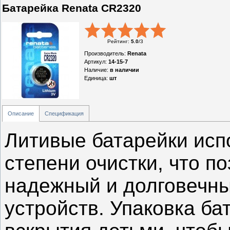
Батарейка Renata CR2320
Рейтинг
:
5.0
/
3
Производитель
:
Renata
Артикул
:
14-15-7
Наличие
:
в наличии
Единица
:
шт
Описание
Спецификация
Литивые батарейки исп
степени очистки, что п
надежный и долговечны
устройств. Упаковка б