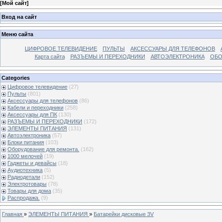
[
Мой сайт
]
Вход на сайт
Меню сайта
ЦИФРОВОЕ ТЕЛЕВИДЕНИЕ
ПУЛЬТЫ
АКСЕССУАРЫ ДЛЯ ТЕЛЕФОНОВ
Карта сайта
РАЗЪЕМЫ И ПЕРЕХОДНИКИ
АВТОЭЛЕКТРОНИКА
ОБО
Categories
Цифровое телевидение
(27)
Пульты
(801)
Аксессуары для телефонов
(86)
Кабели и переходники
(258)
Аксессуары для ПК
(130)
РАЗЪЕМЫ И ПЕРЕХОДНИКИ
(172)
ЭЛЕМЕНТЫ ПИТАНИЯ
(131)
Автоэлектроника
(57)
Блоки питания
(103)
Оборудование для ремонта.
(162)
1000 мелочей
(19)
Гаджеты и девайсы
(18)
Аудиотехника
(5)
Радиодетали
(152)
Электротовары
(78)
Товары для дома
(35)
Распродажа.
(9)
Главная
»
ЭЛЕМЕНТЫ ПИТАНИЯ
»
Батарейки дисковые 3V