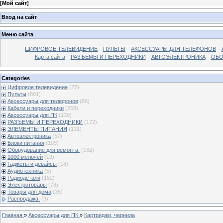
[
Мой сайт
]
Вход на сайт
Меню сайта
ЦИФРОВОЕ ТЕЛЕВИДЕНИЕ
ПУЛЬТЫ
АКСЕССУАРЫ ДЛЯ ТЕЛЕФОНОВ
Карта сайта
РАЗЪЕМЫ И ПЕРЕХОДНИКИ
АВТОЭЛЕКТРОНИКА
ОБО
Categories
Цифровое телевидение
(27)
Пульты
(801)
Аксессуары для телефонов
(86)
Кабели и переходники
(258)
Аксессуары для ПК
(130)
РАЗЪЕМЫ И ПЕРЕХОДНИКИ
(172)
ЭЛЕМЕНТЫ ПИТАНИЯ
(131)
Автоэлектроника
(57)
Блоки питания
(103)
Оборудование для ремонта.
(162)
1000 мелочей
(19)
Гаджеты и девайсы
(18)
Аудиотехника
(5)
Радиодетали
(152)
Электротовары
(78)
Товары для дома
(35)
Распродажа.
(9)
Главная
»
Аксессуары для ПК
»
Картриджи, чернила