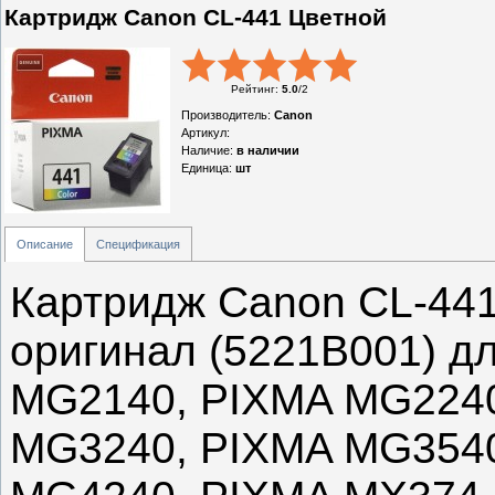
Картридж Canon CL-441 Цветной
Рейтинг
:
5.0
/
2
Производитель
:
Canon
Артикул
:
Наличие
:
в наличии
Единица
:
шт
Описание
Спецификация
Картридж Canon CL-441 
оригинал (5221B001) д
MG2140, PIXMA MG2240
MG3240, PIXMA MG3540