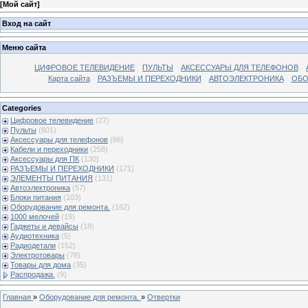
[
Мой сайт
]
Вход на сайт
Меню сайта
ЦИФРОВОЕ ТЕЛЕВИДЕНИЕ
ПУЛЬТЫ
АКСЕССУАРЫ ДЛЯ ТЕЛЕФОНОВ
Карта сайта
РАЗЪЕМЫ И ПЕРЕХОДНИКИ
АВТОЭЛЕКТРОНИКА
ОБО
Categories
Цифровое телевидение
(27)
Пульты
(801)
Аксессуары для телефонов
(86)
Кабели и переходники
(258)
Аксессуары для ПК
(130)
РАЗЪЕМЫ И ПЕРЕХОДНИКИ
(171)
ЭЛЕМЕНТЫ ПИТАНИЯ
(131)
Автоэлектроника
(57)
Блоки питания
(103)
Оборудование для ремонта.
(162)
1000 мелочей
(19)
Гаджеты и девайсы
(18)
Аудиотехника
(5)
Радиодетали
(152)
Электротовары
(78)
Товары для дома
(35)
Распродажа.
(9)
Главная
»
Оборудование для ремонта.
»
Отвертки