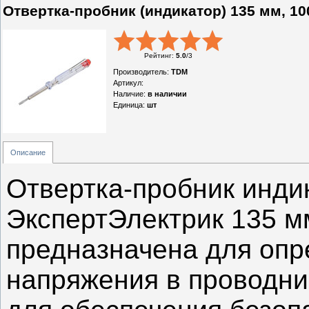
Отвертка-пробник (индикатор) 135 мм, 1
Рейтинг
:
5.0
/
3
Производитель
:
TDM
Артикул
:
Наличие
:
в наличии
Единица
:
шт
Описание
Отвертка-пробник инд
ЭкспертЭлектрик 135 м
предназначена для опр
напряжения в проводник