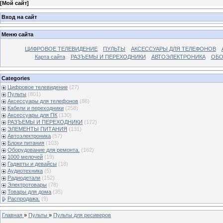
[
Мой сайт
]
Вход на сайт
Меню сайта
ЦИФРОВОЕ ТЕЛЕВИДЕНИЕ
ПУЛЬТЫ
АКСЕССУАРЫ ДЛЯ ТЕЛЕФОНОВ
Карта сайта
РАЗЪЕМЫ И ПЕРЕХОДНИКИ
АВТОЭЛЕКТРОНИКА
ОБО
Categories
Цифровое телевидение
(27)
Пульты
(801)
Аксессуары для телефонов
(86)
Кабели и переходники
(258)
Аксессуары для ПК
(130)
РАЗЪЕМЫ И ПЕРЕХОДНИКИ
(172)
ЭЛЕМЕНТЫ ПИТАНИЯ
(131)
Автоэлектроника
(57)
Блоки питания
(103)
Оборудование для ремонта.
(162)
1000 мелочей
(19)
Гаджеты и девайсы
(18)
Аудиотехника
(5)
Радиодетали
(152)
Электротовары
(78)
Товары для дома
(35)
Распродажа.
(9)
Главная
»
Пульты
»
Пульты для ресиверов