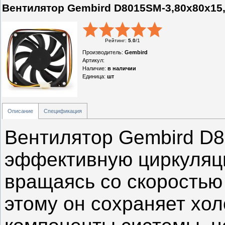
Вентилятор Gembird D8015SM-3,80x80x15,в
Рейтинг
:
5.0
/
1
Производитель
:
Gembird
Артикул
:
Наличие
:
в наличии
Единица
:
шт
Описание
Спецификация
Вентилятор Gembird D
эффективную циркуляци
вращаясь со скоростью
этому он сохраняет хо