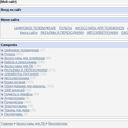
[
Мой сайт
]
Вход на сайт
Меню сайта
ЦИФРОВОЕ ТЕЛЕВИДЕНИЕ
ПУЛЬТЫ
АКСЕССУАРЫ ДЛЯ ТЕЛЕФОНОВ
Карта сайта
РАЗЪЕМЫ И ПЕРЕХОДНИКИ
АВТОЭЛЕКТРОНИКА
ОБО
Categories
Цифровое телевидение
(27)
Пульты
(801)
Аксессуары для телефонов
(86)
Кабели и переходники
(258)
Аксессуары для ПК
(130)
РАЗЪЕМЫ И ПЕРЕХОДНИКИ
(171)
ЭЛЕМЕНТЫ ПИТАНИЯ
(131)
Автоэлектроника
(57)
Блоки питания
(103)
Оборудование для ремонта.
(162)
1000 мелочей
(19)
Гаджеты и девайсы
(18)
Аудиотехника
(5)
Радиодетали
(152)
Электротовары
(78)
Товары для дома
(35)
Распродажа.
(9)
Главная
»
Аксессуары для ПК
»
Вентиляторы