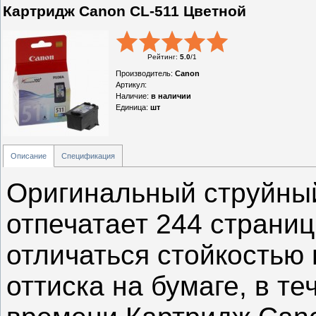
Картридж Canon CL-511 Цветной
Рейтинг
:
5.0
/
1
Производитель
:
Canon
Артикул
:
Наличие
:
в наличии
Единица
:
шт
Описание
Спецификация
Оригинальный струйны
отпечатает 244 страниц
отличаться стойкостью 
оттиска на бумаге, в т