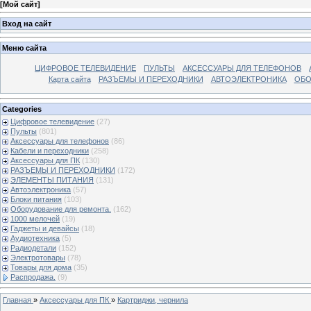
[
Мой сайт
]
Вход на сайт
Меню сайта
ЦИФРОВОЕ ТЕЛЕВИДЕНИЕ
ПУЛЬТЫ
АКСЕССУАРЫ ДЛЯ ТЕЛЕФОНОВ
Карта сайта
РАЗЪЕМЫ И ПЕРЕХОДНИКИ
АВТОЭЛЕКТРОНИКА
ОБО
Categories
Цифровое телевидение
(27)
Пульты
(801)
Аксессуары для телефонов
(86)
Кабели и переходники
(258)
Аксессуары для ПК
(130)
РАЗЪЕМЫ И ПЕРЕХОДНИКИ
(172)
ЭЛЕМЕНТЫ ПИТАНИЯ
(131)
Автоэлектроника
(57)
Блоки питания
(103)
Оборудование для ремонта.
(162)
1000 мелочей
(19)
Гаджеты и девайсы
(18)
Аудиотехника
(5)
Радиодетали
(152)
Электротовары
(78)
Товары для дома
(35)
Распродажа.
(9)
Главная
»
Аксессуары для ПК
»
Картриджи, чернила