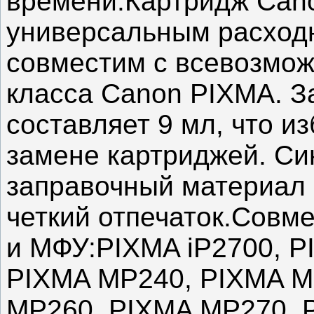
времени.Картридж Cano
универсальным расход
совместим с всевозмож
класса Canon PIXMA. З
составляет 9 мл, что из
замене картриджей. С
заправочный материал 
четкий отпечаток.Совм
и МФУ:PIXMA iP2700, P
PIXMA MP240, PIXMA M
MP260, PIXMA MP270, 