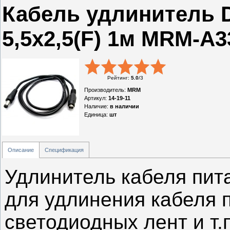
Кабель удлинитель D
5,5x2,5(F) 1м MRM-A3
Рейтинг
:
5.0
/
3
Производитель
:
MRM
Артикул
:
14-19-11
Наличие
:
в наличии
Единица
:
шт
Описание
Спецификация
Удлинитель кабеля пит
для удлинения кабеля 
светодиодных лент и т.