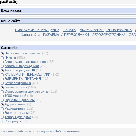
[
Мой сайт
]
Вход на сайт
Меню сайта
ЦИФРОВОЕ ТЕЛЕВИДЕНИЕ
ПУЛЬТЫ
АКСЕССУАРЫ ДЛЯ ТЕЛЕФОНОВ
Карта сайта
РАЗЪЕМЫ И ПЕРЕХОДНИКИ
АВТОЭЛЕКТРОНИКА
ОБО
Categories
Цифровое телевидение
(27)
Пульты
(801)
Аксессуары для телефонов
(86)
Кабели и переходники
(258)
Аксессуары для ПК
(130)
РАЗЪЕМЫ И ПЕРЕХОДНИКИ
(172)
ЭЛЕМЕНТЫ ПИТАНИЯ
(131)
Автоэлектроника
(57)
Блоки питания
(103)
Оборудование для ремонта.
(162)
1000 мелочей
(19)
Гаджеты и девайсы
(18)
Аудиотехника
(5)
Радиодетали
(152)
Электротовары
(78)
Товары для дома
(35)
Распродажа.
(9)
Главная
»
Кабели и переходники
»
Кабели питания