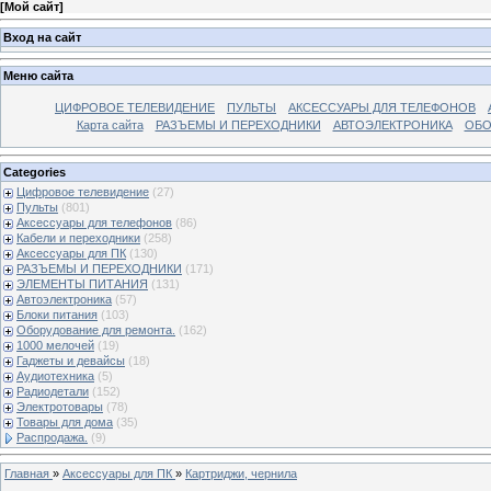
[
Мой сайт
]
Вход на сайт
Меню сайта
ЦИФРОВОЕ ТЕЛЕВИДЕНИЕ
ПУЛЬТЫ
АКСЕССУАРЫ ДЛЯ ТЕЛЕФОНОВ
Карта сайта
РАЗЪЕМЫ И ПЕРЕХОДНИКИ
АВТОЭЛЕКТРОНИКА
ОБО
Categories
Цифровое телевидение
(27)
Пульты
(801)
Аксессуары для телефонов
(86)
Кабели и переходники
(258)
Аксессуары для ПК
(130)
РАЗЪЕМЫ И ПЕРЕХОДНИКИ
(171)
ЭЛЕМЕНТЫ ПИТАНИЯ
(131)
Автоэлектроника
(57)
Блоки питания
(103)
Оборудование для ремонта.
(162)
1000 мелочей
(19)
Гаджеты и девайсы
(18)
Аудиотехника
(5)
Радиодетали
(152)
Электротовары
(78)
Товары для дома
(35)
Распродажа.
(9)
Главная
»
Аксессуары для ПК
»
Картриджи, чернила