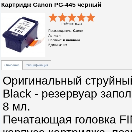
Картридж Canon PG-445 черный
Рейтинг
:
5.0
/
3
Производитель
:
Canon
Артикул
:
Наличие
:
в наличии
Единица
:
шт
Описание
Спецификация
Оригинальный струйны
Black - резервуар зап
8 мл.
Печатающая головка FI