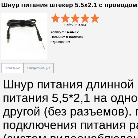
Шнур питания штекер 5.5x2.1 с проводом
Рейтинг
:
5.0
/
3
Артикул
:
14-44-12
Наличие
:
в наличии
Единица
:
шт
Описание
Спецификация
Шнур питания длинной 
питания 5,5*2,1 на одн
другой (без разъемов).
подключения питания р