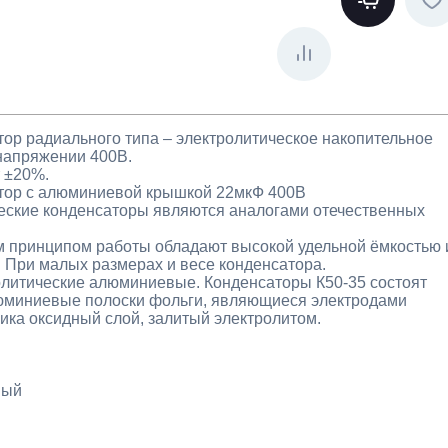
ор радиального типа – электролитическое накопительное
напряжении 400В.
 ±20%.
тор с алюминиевой крышкой 22мкФ 400В
ские конденсаторы являются аналогами отечественных
 принципом работы обладают высокой удельной ёмкостью 
. При малых размерах и весе конденсатора.
олитические алюминиевые. Конденсаторы К50-35 состоят
люминиевые полоски фольги, являющиеся электродами
ика оксидный слой, залитый электролитом.
вый