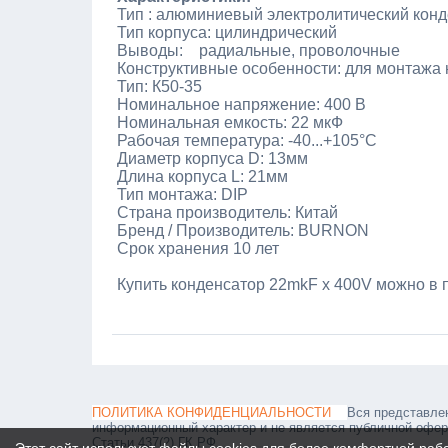
Тип : алюминиевый электролитический кон
Тип корпуса: цилиндрический
Выводы: радиальные, проволочные
Конструктивные особенности: для монтажа 
Тип: К50-35
Номинальное напряжение: 400 В
Номинальная емкость: 22 мкФ
Рабочая температура: -40...+105°C
Диаметр корпуса D: 13мм
Длина корпуса L: 21мм
Тип монтажа: DIP
Страна производитель: Китай
Бренд / Производитель: BURNON
Срок хранения 10 лет
Купить конденсатор 22mkF x 400V можно в 
ПОЛИТИКА КОНФИДЕНЦИАЛЬНОСТИ
Вся представле
информационный характер и не является публичной офе
Статьи 437(2) ГК РФ.