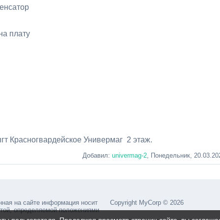
денсатор
на плату
пгт Красногвардейское Универмаг 2 этаж.
Добавил
:
univermag-2
, Понедельник, 20.03.20
нная на сайте информация носит
Copyright MyCorp © 2026
ртой, определяемой положениями