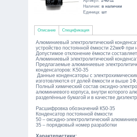
Артикул
:
1-40-11
Наличие
:
в наличии
Единица
:
шт
Описание
Спецификация
Алюминиевый электролитический конденсат
устройство постоянной ёмкости 22мкФ при 
Допустимое отклонение ёмкости составляет
Алюминиевый электролитический конденса
Предлагаемые алюминиевые электролитиче
конденсаторов: K50-35
Данные конденсаторы с электрохимическим
изготовляются от долей ёмкости и выше 1Ф
Полный химический состав оксидно-электр
алюминиевого корпуса, внутри которого а
разделённые бумагой и в качестве диэлектр
Расшифровка обозначений К50-35
Конденсатор постоянной ёмкости
50 – оксидно-электролитический алюминие
35 – порядковый номер разработки
Характеристики: