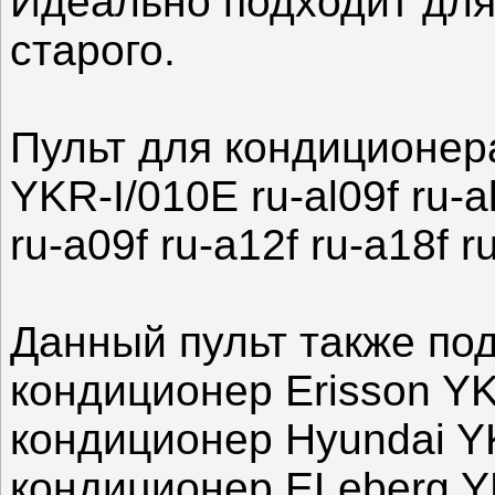
Идеально подходит для
старого.
Пульт для кондиционер
YKR-I/010E ru-al09f ru-al
ru-a09f ru-a12f ru-a18f r
Данный пульт также по
кондиционер Erisson YK
кондиционер Hyundai Y
кондиционер ELeberg Y