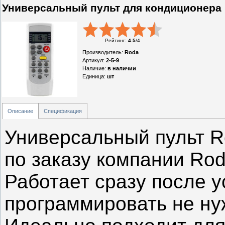
Универсальный пульт для кондиционера 
Рейтинг
:
4.5
/
4
Производитель
:
Roda
Артикул
:
2-5-9
Наличие
:
в наличии
Единица
:
шт
Описание
Спецификация
Универсальный пульт R
по заказу компании Rod
Работает сразу после у
программировать не ну