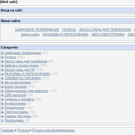
[
Мой сайт
]
Вход на сайт
Меню сайта
ЦИФРОВОЕ ТЕЛЕВИДЕНИЕ
ПУЛЬТЫ
АКСЕССУАРЫ ДЛЯ ТЕЛЕФОНОВ
Карта сайта
РАЗЪЕМЫ И ПЕРЕХОДНИКИ
АВТОЭЛЕКТРОНИКА
ОБО
Categories
Цифровое телевидение
(27)
Пульты
(801)
Аксессуары для телефонов
(86)
Кабели и переходники
(258)
Аксессуары для ПК
(130)
РАЗЪЕМЫ И ПЕРЕХОДНИКИ
(172)
ЭЛЕМЕНТЫ ПИТАНИЯ
(131)
Автоэлектроника
(57)
Блоки питания
(103)
Оборудование для ремонта.
(162)
1000 мелочей
(19)
Гаджеты и девайсы
(18)
Аудиотехника
(5)
Радиодетали
(152)
Электротовары
(78)
Товары для дома
(35)
Распродажа.
(9)
Главная
»
Пульты
»
Пульты для кондиционеров.