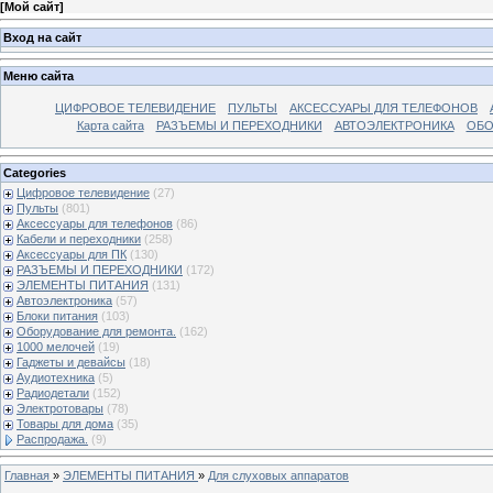
[
Мой сайт
]
Вход на сайт
Меню сайта
ЦИФРОВОЕ ТЕЛЕВИДЕНИЕ
ПУЛЬТЫ
АКСЕССУАРЫ ДЛЯ ТЕЛЕФОНОВ
Карта сайта
РАЗЪЕМЫ И ПЕРЕХОДНИКИ
АВТОЭЛЕКТРОНИКА
ОБО
Categories
Цифровое телевидение
(27)
Пульты
(801)
Аксессуары для телефонов
(86)
Кабели и переходники
(258)
Аксессуары для ПК
(130)
РАЗЪЕМЫ И ПЕРЕХОДНИКИ
(172)
ЭЛЕМЕНТЫ ПИТАНИЯ
(131)
Автоэлектроника
(57)
Блоки питания
(103)
Оборудование для ремонта.
(162)
1000 мелочей
(19)
Гаджеты и девайсы
(18)
Аудиотехника
(5)
Радиодетали
(152)
Электротовары
(78)
Товары для дома
(35)
Распродажа.
(9)
Главная
»
ЭЛЕМЕНТЫ ПИТАНИЯ
»
Для слуховых аппаратов