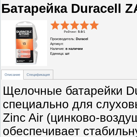
Батарейка Duracell Z
Рейтинг
:
5.0
/
1
Производитель
:
Duracel
Артикул
:
Наличие
:
в наличии
Единица
:
шт
Описание
Спецификация
Щелочные батарейки Dur
специально для слухов
Zinc Air (цинково-возд
обеспечивает стабильн