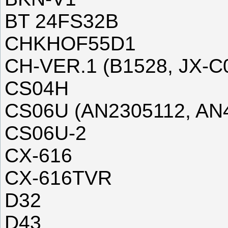
BT 24FS32B
CHKHOF55D1
CH-VER.1 (B1528, JX-C
CS04H
CS06U (AN2305112, AN
CS06U-2
CX-616
CX-616TVR
D32
D43