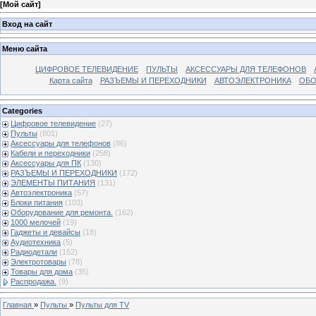
[
Мой сайт
]
Вход на сайт
Меню сайта
ЦИФРОВОЕ ТЕЛЕВИДЕНИЕ
ПУЛЬТЫ
АКСЕССУАРЫ ДЛЯ ТЕЛЕФОНОВ
Карта сайта
РАЗЪЕМЫ И ПЕРЕХОДНИКИ
АВТОЭЛЕКТРОНИКА
ОБО
Categories
Цифровое телевидение
(27)
Пульты
(801)
Аксессуары для телефонов
(86)
Кабели и переходники
(258)
Аксессуары для ПК
(130)
РАЗЪЕМЫ И ПЕРЕХОДНИКИ
(172)
ЭЛЕМЕНТЫ ПИТАНИЯ
(131)
Автоэлектроника
(57)
Блоки питания
(103)
Оборудование для ремонта.
(162)
1000 мелочей
(19)
Гаджеты и девайсы
(18)
Аудиотехника
(5)
Радиодетали
(152)
Электротовары
(78)
Товары для дома
(35)
Распродажа.
(9)
Главная
»
Пульты
»
Пульты для TV