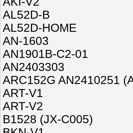
AKI-V2
AL52D-B
AL52D-HOME
AN-1603
AN1901B-C2-01
AN2403303
ARC152G AN2410251 (
ART-V1
ART-V2
B1528 (JX-C005)
BKN-V1