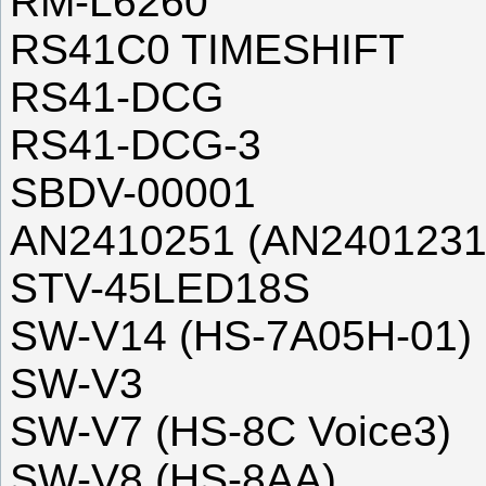
RM-L6260
RS41C0 TIMESHIFT
RS41-DCG
RS41-DCG-3
SBDV-00001
AN2410251 (AN2401231
STV-45LED18S
SW-V14 (HS-7A05H-01)
SW-V3
SW-V7 (HS-8C Voice3)
SW-V8 (HS-8AA)