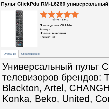
Пульт ClickPdu RM-L6260 универсальный
Рейтинг
:
5.0
/
1
Производитель
:
ClickPdu
Артикул
:
Наличие
:
в наличии
Единица
:
шт
Описание
Спецификация
Универсальный пульт C
телевизоров брендов: T
Blackton, Artel, CHANG
Konka, Beko, United, Сок