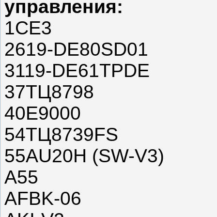
управления:
1CE3
2619-DE80SD01
3119-DE61TPDE
37ТЦ8798
40E9000
54ТЦ8739FS
55AU20H (SW-V3)
A55
AFBK-06