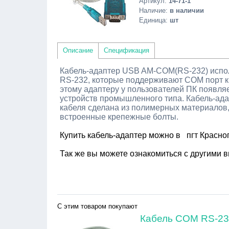
Артикул
:
14-71-1
Наличие
:
в наличии
Единица
:
шт
Описание
Спецификация
Кабель-адаптер USB AM-COM(RS-232) испол
RS-232, которые поддерживают COM порт к
этому адаптеру у пользователей ПК появля
устройств промышленного типа. Кабель-ада
кабеля сделана из полимерных материалов
встроенные крепежные болты.
Купить кабель-адаптер можно в пгт Красно
Так же вы можете ознакомиться с другими 
нуль модемный кабель rs232 usb купить, нуль модем
модемный кабель купить
С этим товаром покупают
Кабель COM RS-23