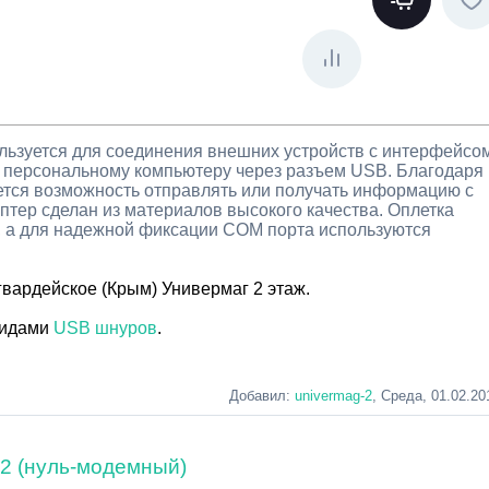
ьзуется для соединения внешних устройств с интерфейсо
 персональному компьютеру через разъем USB. Благодаря
ется возможность отправлять или получать информацию с
птер сделан из материалов высокого качества. Оплетка
, а для надежной фиксации COM порта используются
гвардейское (Крым) Универмаг 2 этаж.
видами
USB шнуров
.
ный кабель usb, нуль модемный кабель купить, нуль-модемный, нуль-
Добавил
:
univermag-2
, Среда, 01.02.20
2 (нуль-модемный)