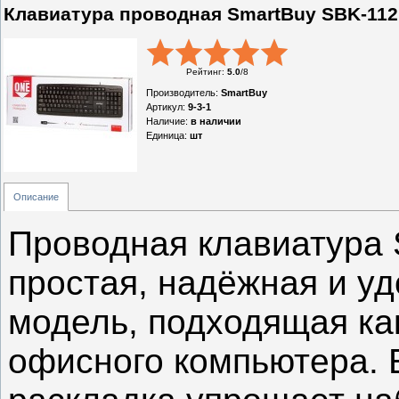
Клавиатура проводная SmartBuy SBK-112
Рейтинг
:
5.0
/
8
Производитель
:
SmartBuy
Артикул
:
9-3-1
Наличие
:
в наличии
Единица
:
шт
Описание
Проводная клавиатура 
простая, надёжная и у
модель, подходящая как
офисного компьютера. 