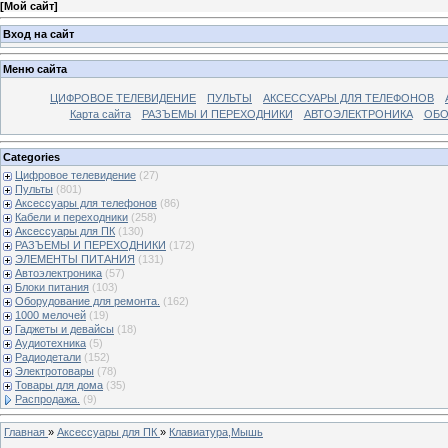
[
Мой сайт
]
Вход на сайт
Меню сайта
ЦИФРОВОЕ ТЕЛЕВИДЕНИЕ
ПУЛЬТЫ
АКСЕССУАРЫ ДЛЯ ТЕЛЕФОНОВ
Карта сайта
РАЗЪЕМЫ И ПЕРЕХОДНИКИ
АВТОЭЛЕКТРОНИКА
ОБО
Categories
Цифровое телевидение
(27)
Пульты
(801)
Аксессуары для телефонов
(86)
Кабели и переходники
(258)
Аксессуары для ПК
(130)
РАЗЪЕМЫ И ПЕРЕХОДНИКИ
(172)
ЭЛЕМЕНТЫ ПИТАНИЯ
(131)
Автоэлектроника
(57)
Блоки питания
(103)
Оборудование для ремонта.
(162)
1000 мелочей
(19)
Гаджеты и девайсы
(18)
Аудиотехника
(5)
Радиодетали
(152)
Электротовары
(78)
Товары для дома
(35)
Распродажа.
(9)
Главная
»
Аксессуары для ПК
»
Клавиатура,Мышь