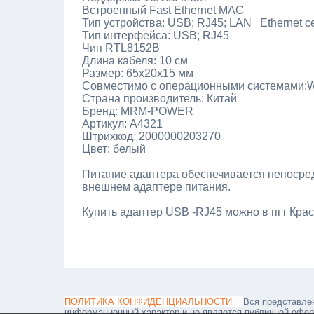
Встроенный Fast Ethernet MAC
Тип устройства: USB; RJ45; LAN Ethernet с
Тип интерфейса: USB; RJ45
Чип
RTL8152B
Длина кабеля: 10 см
Размер: 65x20x15 мм
Совместимо с операционными системами:Wi
Страна производитель: Китай
Бренд: MRM-POWER
Артикул: A4321
Штрихкод: 2000000203270
Цвет: белый
Питание адаптера обеспечивается непосред
внешнем адаптере питания.
Купить адаптер USB -RJ45 можно в пгт Кра
ПОЛИТИКА КОНФИДЕНЦИАЛЬНОСТИ
Вся представле
информационный характер и не является публичной офе