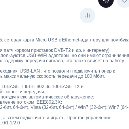
, сетевая карта Micro USB к Ethernet-адаптеру для ноутбука
 патч кордом приставок DVB-T2 и др. к интернету)
спользуются USB-WIFI адаптеры, но они имеют ограничени
 задержку передачи сигнала, что плохо влияет на работу
еходник USB-LAN , что позволит подключить тюнер к
ть максимальную скорость передачи до 100 Мбит.
3 10BASE-T IEEE 802.3u 100BASE-TX и;
й скорости передачи;
/ полудуплекс автоматическое обнаружение;
вление потоком IEEE802.3X;
т, 64-бит), Vista (32-бит, 64-бит) / Win7 (32-бит); Win7 (64-
, а затем подключите и играть; Простое управление;
0/1.1/2.0