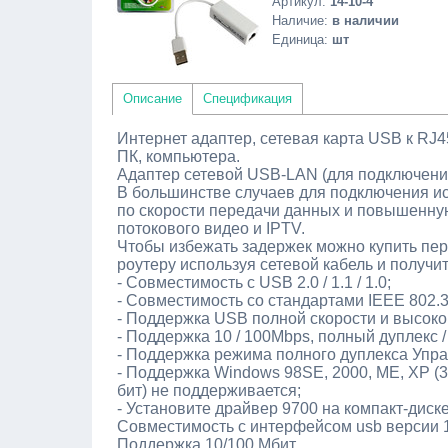
Артикул
:
14-10-4
Наличие
:
в наличии
Единица
:
шт
Описание
Спецификация
Интернет адаптер, сетевая карта USB к RJ45
ПК, компьютера.
Адаптер сетевой USB-LAN (для подключения
В большинстве случаев для подключения и
по скорости передачи данных и повышенную
потокового видео и IPTV.
Чтобы избежать задержек можно купить пер
роутеру используя сетевой кабель и получи
- Совместимость с USB 2.0 / 1.1 / 1.0;
- Совместимость со стандартами IEEE 802.
- Поддержка USB полной скорости и высоко
- Поддержка 10 / 100Mbps, полный дуплекс 
- Поддержка режима полного дуплекса Упра
- Поддержка Windows 98SE, 2000, ME, XP (32-би
бит) не поддерживается;
- Установите драйвер 9700 на компакт-диске
Совместимость с интерфейсом usb версии 1.
Поддержка 10/100 Мбит