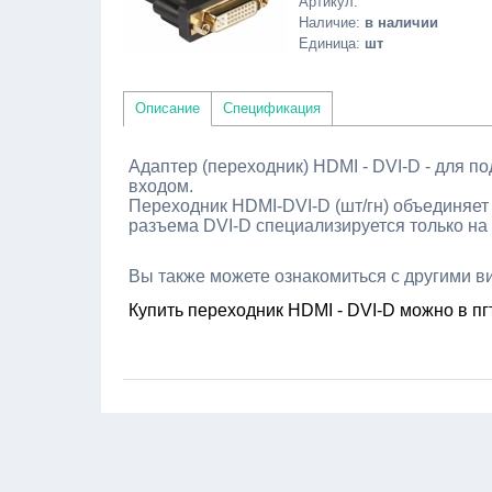
Артикул
:
Наличие
:
в наличии
Единица
:
шт
Описание
Спецификация
Адаптер (переходник) HDMI - DVI-D - для п
входом.
Переходник HDMI-DVI-D (шт/гн) объединяет
разъема DVI-D специализируется только на
Вы также можете ознакомиться с другими 
Купить переходник HDMI - DVI-D можно в пг