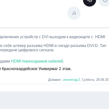
одключения устройств с DVI выходом к видеокарте с HDMI
 в себе штекер разъема HDMI и гнездо разъема DVI-D. Тип
 передаче цифрового сигнала
видами
HDMI переходников кабелей
.
т Красногвардейское Универмаг 2 этаж.
Добавил
:
univermag-2
, Суббота, 28.09.20