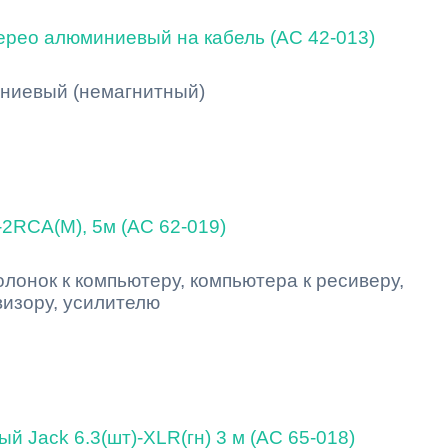
терео алюминиевый на кабель (AC 42-013)
миниевый (немагнитный)
-2RCA(M), 5м (AC 62-019)
лонок к компьютеру, компьютера к ресиверу,
визору, усилителю
 Jack 6.3(шт)-XLR(гн) 3 м (AC 65-018)