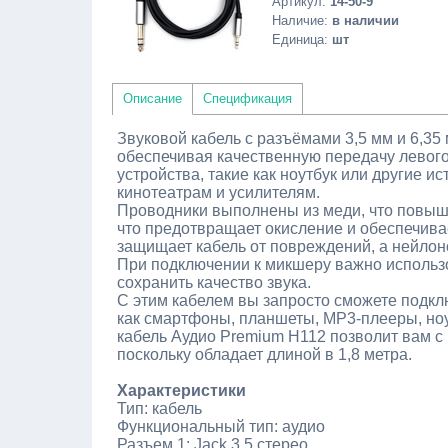
Артикул
:
14-50-9
Наличие
:
в наличии
Единица
:
шт
Описание
Спецификация
Звуковой кабель с разъёмами 3,5 мм и 6,35
обеспечивая качественную передачу левого 
устройства, такие как ноутбук или другие 
кинотеатрам и усилителям.
Проводники выполнены из меди, что повыша
что предотвращает окисление и обеспечива
защищает кабель от повреждений, а нейлон
При подключении к микшеру важно использо
сохранить качество звука.
С этим кабелем вы запросто сможете подкл
как смартфоны, планшеты, MP3-плееры, ноут
кабель Аудио Premium H112 позволит вам с 
поскольку обладает длиной в 1,8 метра.
Характеристики
Тип: кабель
Функциональный тип: аудио
Разъем 1: Jack 3.5 стерео