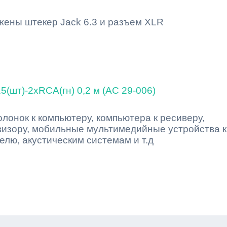
жены штекер Jack 6.3 и разъем XLR
5(шт)-2xRCA(гн) 0,2 м (AC 29-006)
лонок к компьютеру, компьютера к ресиверу,
визору, мобильные мультимедийные устройства к
елю, акустическим системам и т.д