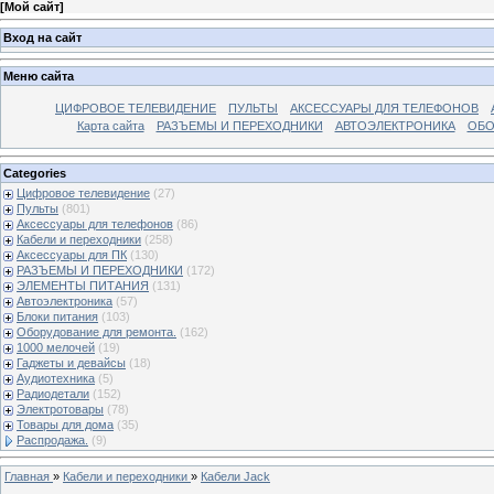
[
Мой сайт
]
Вход на сайт
Меню сайта
ЦИФРОВОЕ ТЕЛЕВИДЕНИЕ
ПУЛЬТЫ
АКСЕССУАРЫ ДЛЯ ТЕЛЕФОНОВ
Карта сайта
РАЗЪЕМЫ И ПЕРЕХОДНИКИ
АВТОЭЛЕКТРОНИКА
ОБО
Categories
Цифровое телевидение
(27)
Пульты
(801)
Аксессуары для телефонов
(86)
Кабели и переходники
(258)
Аксессуары для ПК
(130)
РАЗЪЕМЫ И ПЕРЕХОДНИКИ
(172)
ЭЛЕМЕНТЫ ПИТАНИЯ
(131)
Автоэлектроника
(57)
Блоки питания
(103)
Оборудование для ремонта.
(162)
1000 мелочей
(19)
Гаджеты и девайсы
(18)
Аудиотехника
(5)
Радиодетали
(152)
Электротовары
(78)
Товары для дома
(35)
Распродажа.
(9)
Главная
»
Кабели и переходники
»
Кабели Jack