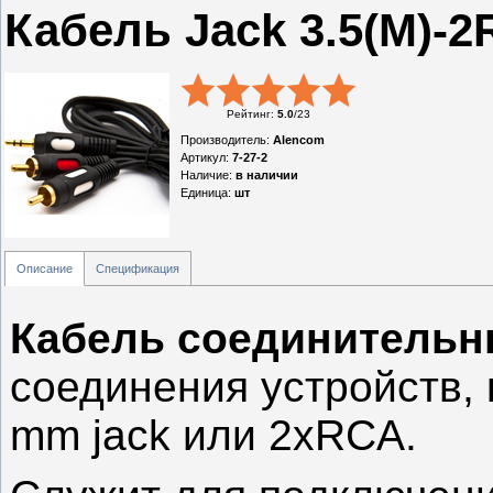
Кабель Jack 3.5(M)-2
Рейтинг
:
5.0
/
23
Производитель
:
Alencom
Артикул
:
7-27-2
Наличие
:
в наличии
Единица
:
шт
Описание
Спецификация
Кабель соединитель
соединения устройств,
mm jack или 2xRCA.