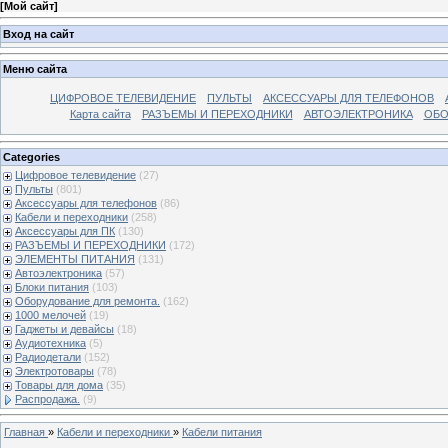
[
Мой сайт
]
Вход на сайт
Меню сайта
ЦИФРОВОЕ ТЕЛЕВИДЕНИЕ
ПУЛЬТЫ
АКСЕССУАРЫ ДЛЯ ТЕЛЕФОНОВ
Карта сайта
РАЗЪЕМЫ И ПЕРЕХОДНИКИ
АВТОЭЛЕКТРОНИКА
ОБО
Categories
Цифровое телевидение
(27)
Пульты
(801)
Аксессуары для телефонов
(86)
Кабели и переходники
(258)
Аксессуары для ПК
(130)
РАЗЪЕМЫ И ПЕРЕХОДНИКИ
(172)
ЭЛЕМЕНТЫ ПИТАНИЯ
(131)
Автоэлектроника
(57)
Блоки питания
(103)
Оборудование для ремонта.
(162)
1000 мелочей
(19)
Гаджеты и девайсы
(18)
Аудиотехника
(5)
Радиодетали
(152)
Электротовары
(78)
Товары для дома
(35)
Распродажа.
(9)
Главная
»
Кабели и переходники
»
Кабели питания